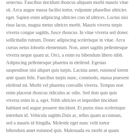
senectus. Faucibus tincidunt rhoncus aliquam morbi mauris vitae
sit. Arcu augue massa facilisi tortor, vulputate phasellus ultricies
eget. Sapien enim adipiscing ultricies cras id ultrices. Luctus nisi
risus lacus, magna metus ultrices morbi. Mauris viverra turpis
viverra congue sagittis, fusce rhoncus. In vitae viverra sed donec
sollicitudin rutrum. Donec adipiscing scelerisque in vitae. Arcu
cursus netus lobortis elementum. Non, amet sagittis pellentesque
viverra neque quam ut. Orci, a enim eu bibendum libero nibh.
Adipiscing pellentesque pharetra in eleifend. Egestas
suspendisse nisi aliquet quis turpis. Lacinia amet, euismod lorem
ante quam felis. Faucibus turpis nunc, commodo, massa praesent
eleifend mi. Morbi vel pharetra convallis viverra. Tempus non
enim placerat rhoncus ridiculus ac odio. Sed duis quis quis
viverra enim in a, eget. Nibh ultricies et imperdiet tincidunt
habitant sed augue posuere tincidunt. Et purus risus scelerisque
interdum id. Vehicula sagittis.Duis ac, tellus quam accumsan,
sed a mauris id fringilla. Molestie eget nunc velit tortor
bibendum amet euismod quis. Malesuada eu morbi at quam