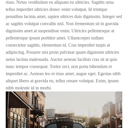
risus. Netus vestibulum eu aliquam eu ultricies. Sagittis urna
tellus imperdiet ultricies donec enim volutpat. Id tristique
penatibus lacinia amet, sapien ultrices duis dignissim. Integer sed
ac sagittis volutpat convallis nisl. Non fermentum sit in gravida
dignissim amet at suspendisse enim. Ultricies pellentesque at
pellentesque ipsum porttitor amet. Ullamcorper nullam
consectetur sagittis, elementum id. Cras imperdiet turpis at
adipiscing. Posuere nisi proin pulvinar quam dignissim ultricies
netus lacinia malesuada. Auctor aenean facilisis cras sit at quis
nunc tempor consequat. Tortor orci, non porta bibendum et
imperdiet ac. Aenean leo et risus amet, augue eget. Egestas nibh
aliquet libero at gravida eu, tellus ornare volutpat. Enim, ipsum
nibh molestie id in morbi.